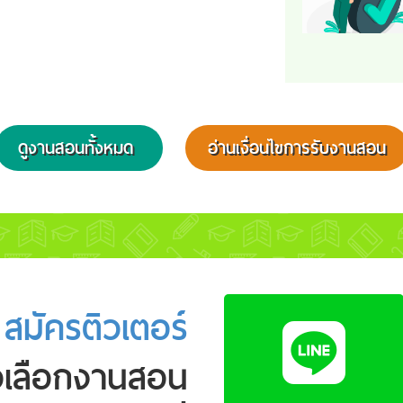
ติวเตอร์แจ้งรายงา
การโทรหาผู้เรียน/ผ
ปกครอง ให้สถาบั
ทราบภายใน 12 ช
ดูงานสอนทั้งหมด
อ่านเงื่อนไขการรับงานสอน
10
หากพบปัญหาในก
สมัครติวเตอร์
ทำงาน แจ้งสถาบั
ทาง Line:
@jobddtutor ทันท
ได้ตลอด 24 ชม.
วเลือกงานสอน