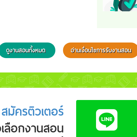
ติวเตอร์แจ้งรายงา
การโทรหาผู้เรียน/ผ
ปกครอง ให้สถาบั
ทราบภายใน 12 ช
ดูงานสอนทั้งหมด
อ่านเงื่อนไขการรับงานสอน
10
หากพบปัญหาในก
สมัครติวเตอร์
ทำงาน แจ้งสถาบั
ทาง Line:
@jobddtutor ทันท
ได้ตลอด 24 ชม.
วเลือกงานสอน